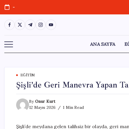
Skip
-
to
content
https://www.facebook.com/
https://twitter.com/
https://t.me/
https://www.instagram.com/
https://youtube.com/
ANA SAYFA
E
EĞITIM
Şişli’de Geri Manevra Yapan Ta
By
Onur Kurt
12 Mayıs 2026
1 Min Read
Şişli’de meydana gelen talihsiz bir olayda, geri ma