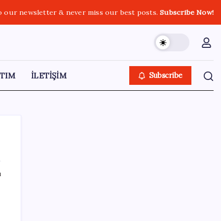
o our newsletter & never miss our best posts.
Subscribe Now!
TIM
İLETİŞİM
Subscribe
ı
SON YAZILAR
10 milyarlık borç hal esnafını vurdu