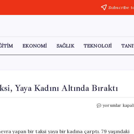
Subscribe t
ĞİTİM
EKONOMİ
SAĞLIK
TEKNOLOJİ
TANI
ksi, Yaya Kadını Altında Bıraktı
Şişli’de
yorumlar kapal
Geri
Manevra
Yapan
Taksi,
nevra yapan bir taksi yaya bir kadına çarptı. 79 yaşındaki