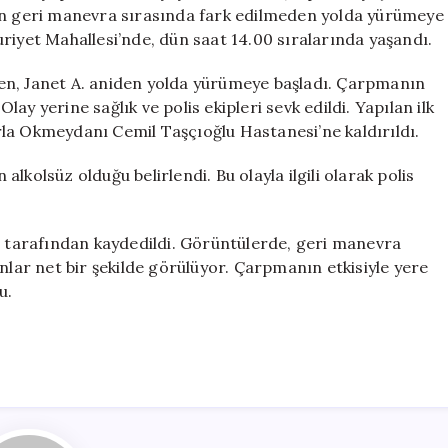
Yaya
dan geri manevra sırasında fark edilmeden yolda yürümeye
Kadını
riyet Mahallesi’nde, dün saat 14.00 sıralarında yaşandı.
Altında
Bıraktı
en, Janet A. aniden yolda yürümeye başladı. Çarpmanın
için
Olay yerine sağlık ve polis ekipleri sevk edildi. Yapılan ilk
la Okmeydanı Cemil Taşçıoğlu Hastanesi’ne kaldırıldı.
kolsüz olduğu belirlendi. Bu olayla ilgili olarak polis
sı tarafından kaydedildi. Görüntülerde, geri manevra
nlar net bir şekilde görülüyor. Çarpmanın etkisiyle yere
u.