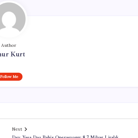
Author
ur Kurt
Follow Me
Next
Dev Yasa Dışı Bahis Operasyonu: 8,7 Milyar Liralık