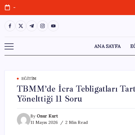
Skip
-
to
content
https://www.facebook.com/
https://twitter.com/
https://t.me/
https://www.instagram.com/
https://youtube.com/
ANA SAYFA
E
EĞITIM
TBMM’de İcra Tebligatları Tar
Yönelttiği 11 Soru
By
Onur Kurt
11 Mayıs 2026
2 Min Read