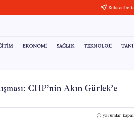
Subscribe t
ĞİTİM
EKONOMİ
SAĞLIK
TEKNOLOJİ
TANI
tışması: CHP’nin Akın Gürlek’e
TBMM’de
yorumlar kapal
İcra
Tebligatları
Tartışması: