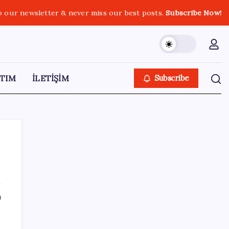
o our newsletter & never miss our best posts.
Subscribe Now!
TIM
İLETİŞİM
Subscribe
SON YAZILAR
ı
Pixel 11 Sızıntıları: Yeni Kamera Tasarımı ve
Batarya Detayları Ortaya Çıktı