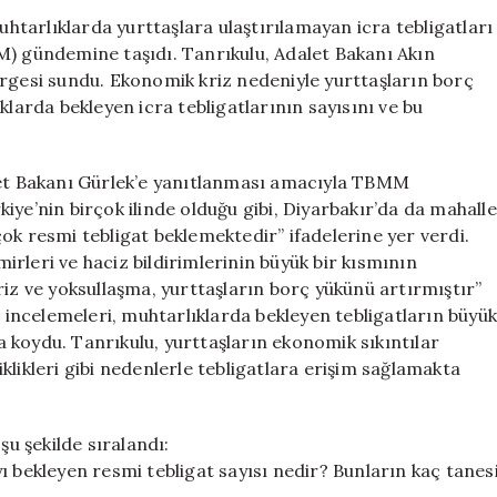
CHP’nin
tarlıklarda yurttaşlara ulaştırılamayan icra tebligatları
Akın
BMM) gündemine taşıdı. Tanrıkulu, Adalet Bakanı Akın
Gürlek’e
ergesi sundu. Ekonomik kriz nedeniyle yurttaşların borç
Yönelttiği
klarda bekleyen icra tebligatlarının sayısını ve bu
11
Soru
için
alet Bakanı Gürlek’e yanıtlanması amacıyla TBMM
iye’nin birçok ilinde olduğu gibi, Diyarbakır’da da mahalle
ok resmi tebligat beklemektedir” ifadelerine yer verdi.
mirleri ve haciz bildirimlerinin büyük bir kısmının
riz ve yoksullaşma, yurttaşların borç yükünü artırmıştır”
a incelemeleri, muhtarlıklarda bekleyen tebligatların büyü
 koydu. Tanrıkulu, yurttaşların ekonomik sıkıntılar
likleri gibi nedenlerle tebligatlara erişim sağlamakta
şu şekilde sıralandı:
ı bekleyen resmi tebligat sayısı nedir? Bunların kaç tanes