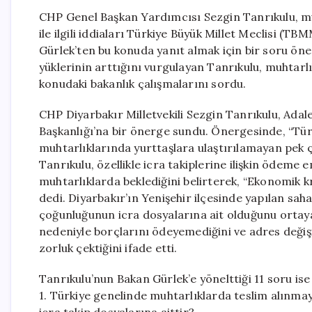
CHP Genel Başkan Yardımcısı Sezgin Tanrıkulu, muh
ile ilgili iddiaları Türkiye Büyük Millet Meclisi (T
Gürlek’ten bu konuda yanıt almak için bir soru ön
yüklerinin arttığını vurgulayan Tanrıkulu, muhtarlı
konudaki bakanlık çalışmalarını sordu.
CHP Diyarbakır Milletvekili Sezgin Tanrıkulu, Ad
Başkanlığı’na bir önerge sundu. Önergesinde, “Türk
muhtarlıklarında yurttaşlara ulaştırılamayan pek ç
Tanrıkulu, özellikle icra takiplerine ilişkin ödeme e
muhtarlıklarda beklediğini belirterek, “Ekonomik k
dedi. Diyarbakır’ın Yenişehir ilçesinde yapılan sah
çoğunluğunun icra dosyalarına ait olduğunu ortaya
nedeniyle borçlarını ödeyemediğini ve adres değişik
zorluk çektiğini ifade etti.
Tanrıkulu’nun Bakan Gürlek’e yönelttiği 11 soru ise 
1. Türkiye genelinde muhtarlıklarda teslim alınmay