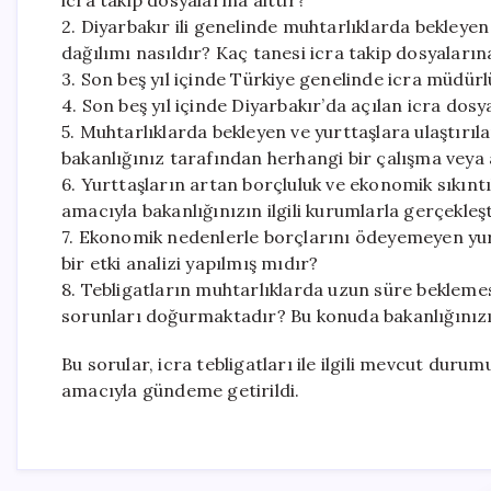
icra takip dosyalarına aittir?
2. Diyarbakır ili genelinde muhtarlıklarda bekleyen 
dağılımı nasıldır? Kaç tanesi icra takip dosyalarına
3. Son beş yıl içinde Türkiye genelinde icra müdürl
4. Son beş yıl içinde Diyarbakır’da açılan icra dosy
5. Muhtarlıklarda bekleyen ve yurttaşlara ulaştırıla
bakanlığınız tarafından herhangi bir çalışma veya 
6. Yurttaşların artan borçluluk ve ekonomik sıkın
amacıyla bakanlığınızın ilgili kurumlarla gerçekle
7. Ekonomik nedenlerle borçlarını ödeyemeyen yurtt
bir etki analizi yapılmış mıdır?
8. Tebligatların muhtarlıklarda uzun süre beklemes
sorunları doğurmaktadır? Bu konuda bakanlığınızı
Bu sorular, icra tebligatları ile ilgili mevcut dur
amacıyla gündeme getirildi.