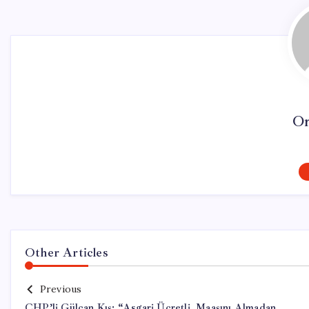
On
Other Articles
Previous
CHP’li Gülcan Kış: “Asgari Ücretli, Maaşını Almadan