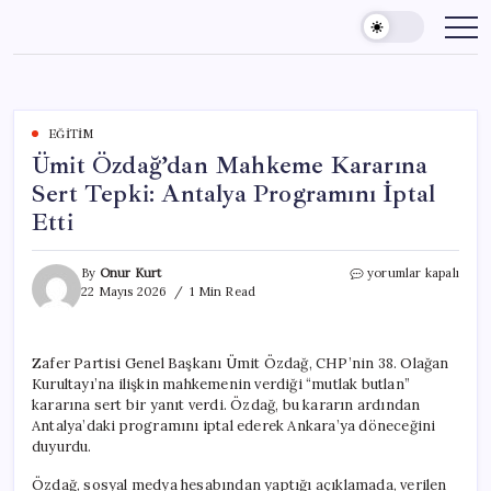
Skip
to
content
EĞITIM
Ümit Özdağ’dan Mahkeme Kararına
Sert Tepki: Antalya Programını İptal
Etti
Ümit
By
Onur Kurt
yorumlar kapalı
Özdağ’dan
22 Mayıs 2026
1 Min Read
Mahkeme
Kararına
Sert
Zafer Partisi Genel Başkanı Ümit Özdağ, CHP’nin 38. Olağan
Tepki:
Kurultayı’na ilişkin mahkemenin verdiği “mutlak butlan”
Antalya
Programını
kararına sert bir yanıt verdi. Özdağ, bu kararın ardından
İptal
Antalya’daki programını iptal ederek Ankara’ya döneceğini
Etti
duyurdu.
için
Özdağ, sosyal medya hesabından yaptığı açıklamada, verilen