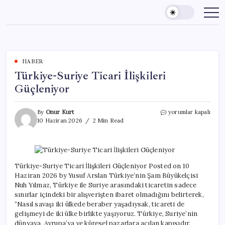
Skip
to
content
HABER
Türkiye-Suriye Ticari İlişkileri
Güçleniyor
Türkiye-
By
Onur Kurt
yorumlar kapalı
Suriye
10 Haziran 2026
2 Min Read
Ticari
İlişkileri
Güçleniyor
için
Türkiye-Suriye Ticari İlişkileri Güçleniyor Posted on 10
Haziran 2026 by Yusuf Arslan Türkiye’nin Şam Büyükelçisi
Nuh Yılmaz, Türkiye ile Suriye arasındaki ticaretin sadece
sınırlar içindeki bir alışverişten ibaret olmadığını belirterek,
“Nasıl savaşı iki ülkede beraber yaşadıysak, ticareti de
gelişmeyi de iki ülke birlikte yaşıyoruz. Türkiye, Suriye’nin
dünyaya, Avrupa’ya ve küresel pazarlara açılan kapısıdır.