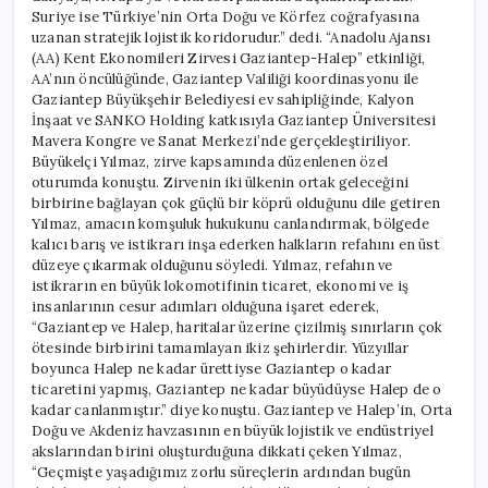
Suriye ise Türkiye’nin Orta Doğu ve Körfez coğrafyasına
uzanan stratejik lojistik koridorudur.” dedi. “Anadolu Ajansı
(AA) Kent Ekonomileri Zirvesi Gaziantep-Halep” etkinliği,
AA’nın öncülüğünde, Gaziantep Valiliği koordinasyonu ile
Gaziantep Büyükşehir Belediyesi ev sahipliğinde, Kalyon
İnşaat ve SANKO Holding katkısıyla Gaziantep Üniversitesi
Mavera Kongre ve Sanat Merkezi’nde gerçekleştiriliyor.
Büyükelçi Yılmaz, zirve kapsamında düzenlenen özel
oturumda konuştu. Zirvenin iki ülkenin ortak geleceğini
birbirine bağlayan çok güçlü bir köprü olduğunu dile getiren
Yılmaz, amacın komşuluk hukukunu canlandırmak, bölgede
kalıcı barış ve istikrarı inşa ederken halkların refahını en üst
düzeye çıkarmak olduğunu söyledi. Yılmaz, refahın ve
istikrarın en büyük lokomotifinin ticaret, ekonomi ve iş
insanlarının cesur adımları olduğuna işaret ederek,
“Gaziantep ve Halep, haritalar üzerine çizilmiş sınırların çok
ötesinde birbirini tamamlayan ikiz şehirlerdir. Yüzyıllar
boyunca Halep ne kadar ürettiyse Gaziantep o kadar
ticaretini yapmış, Gaziantep ne kadar büyüdüyse Halep de o
kadar canlanmıştır.” diye konuştu. Gaziantep ve Halep’in, Orta
Doğu ve Akdeniz havzasının en büyük lojistik ve endüstriyel
akslarından birini oluşturduğuna dikkati çeken Yılmaz,
“Geçmişte yaşadığımız zorlu süreçlerin ardından bugün