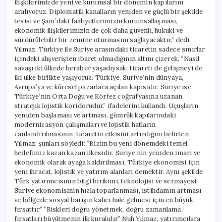
ilişkilerimizde yeni ve kurumsal bir dönemin kapılarını
aralıyoruz. Diplomatik kanalların yeniden ve güçlü bir şekilde
tesisi ve Şam’daki faaliyetlerimizin kurumsallaşması,
ekonomik ilişkilerimizin de çok daha güvenli, hukuki ve
sürdürülebilir bir zemine oturmasını sağlayacaktır.” dedi.
Yılmaz, Türkiye ile Suriye arasındaki ticaretin sadece sınırlar
içindeki alışverişten ibaret olmadığının altını çizerek, “Nasıl
savaşı iki ülkede beraber yaşadıysak, ticareti de gelişmeyi de
iki ülke birlikte yaşıyoruz. Türkiye, Suriye’nin dünyaya,
Avrupa’ya ve küresel pazarlara açılan kapısıdır. Suriye ise
Türkiye’nin Orta Doğu ve Körfez coğrafyasına uzanan
stratejik lojistik koridorudur.” ifadelerini kullandı. Uçuşların
yeniden başlaması ve artması, gümrük kapılarındaki
modernizasyon çalışmaları ve lojistik hatların
canlandırılmasının, ticaretin etkisini artırdığını belirten
Yılmaz, şunları söyledi: “Bizim bu yeni dönemdeki temel
hedefimiz kazan kazan ilkesidir. Suriye’nin yeniden imarı ve
ekonomik olarak ayağa kaldırılması, Türkiye ekonomisi için
yeni ihracat, lojistik ve yatırım alanları demektir. Aynı şekilde
Türk yatırımcısının bilgi birikimi, teknolojisi ve sermayesi,
Suriye ekonomisinin hızla toparlanması, istihdamın artması
ve bölgede sosyal barışın kalıcı hale gelmesi için en büyük
fırsattır.” “Riskleri doğru yönetmek, doğru zamanlama,
fırsatları büyütmenin ilk kuralıdır” Nuh Yılmaz, yatırımcılara