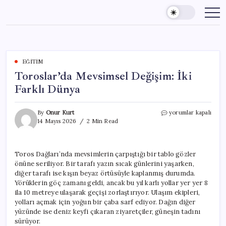
Skip
to
content
EĞITIM
Toroslar’da Mevsimsel Değişim: İki
Farklı Dünya
Toroslar’da
By
Onur Kurt
yorumlar kapalı
Mevsimsel
14 Mayıs 2026
2 Min Read
Değişim:
İki
Farklı
Toros Dağları’nda mevsimlerin çarpıştığı bir tablo gözler
Dünya
önüne seriliyor. Bir tarafı yazın sıcak günlerini yaşarken,
için
diğer tarafı ise kışın beyaz örtüsüyle kaplanmış durumda.
Yörüklerin göç zamanı geldi, ancak bu yıl karlı yollar yer yer 8
ila 10 metreye ulaşarak geçişi zorlaştırıyor. Ulaşım ekipleri,
yolları açmak için yoğun bir çaba sarf ediyor. Dağın diğer
yüzünde ise deniz keyfi çıkaran ziyaretçiler, güneşin tadını
sürüyor.