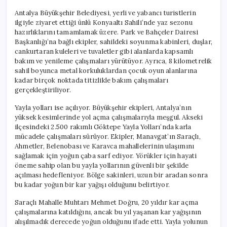
Antalya Büyükşehir Belediyesi, yerli ve yabancı turistlerin
ilgiyle ziyaret ettiği ünlü Konyaaltı Sahili’nde yaz sezonu
hazırlıklarını tamamlamak üzere. Park ve Bahçeler Dairesi
Başkanlığı’na bağlı ekipler, sahildeki soyunma kabinleri, duşlar,
cankurtaran kuleleri ve tuvaletler gibi alanlarda kapsamlı
bakım ve yenileme çalışmaları yürütüyor. Ayrıca, 8 kilometrelik
sahil boyunca metal korkuluklardan çocuk oyun alanlarına
kadar birçok noktada titizlikle bakım çalışmaları
gerçekleştiriliyor.
Yayla yolları ise açılıyor. Büyükşehir ekipleri, Antalya’nın
yüksek kesimlerinde yol açma çalışmalarıyla meşgul. Akseki
ilçesindeki 2.500 rakımlı Göktepe Yayla Yolları’nda karla
mücadele çalışmaları sürüyor. Ekipler, Manavgat’ın Saraçlı,
Ahmetler, Belenobası ve Karavca mahallelerinin ulaşımını
sağlamak için yoğun çaba sarf ediyor. Yörükler için hayati
öneme sahip olan bu yayla yollarının güvenli bir şekilde
açılması hedefleniyor. Bölge sakinleri, uzun bir aradan sonra
bu kadar yoğun bir kar yağışı olduğunu belirtiyor.
Saraçlı Mahalle Muhtarı Mehmet Doğru, 20 yıldır kar açma
çalışmalarına katıldığını, ancak bu yıl yaşanan kar yağışının
alışılmadık derecede yoğun olduğunu ifade etti. Yayla yolunun