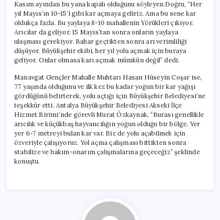
Kasım ayından bu yana kapalı olduğunu söyleyen Doğru, “Her
yıl Mayıs’ın 10-15’i gibi kar açmaya geliriz. Ama bu sene kar
oldukça fazla. Bu yaylaya 8-10 mahallenin Yörükleri çıkıyor.
Arıcılar da geliyor. 15 Mayıs’tan sonra onların yaylaya
ulaşması gerekiyor. Bahar geçtikten sonra arı verimliliği
düşüyor. Büyükşehir ekibi, her yıl yolu açmak için buraya
geliyor. Onlar olmasa karı açmak mümkün değil” dedi.
Manavgat Gençler Mahalle Muhtarı Hasan Hüseyin Coşar ise,
77 yaşında olduğunu ve ilk kez bu kadar yoğun bir kar yağışı
gördüğünü belirterek, yolu açtığı için Büyükşehir Belediyesi’ne
teşekkür etti. Antalya Büyükşehir Belediyesi Akseki İlçe
Hizmet Birimi’nde görevli Murat Özkaynak, “Burası genellikle
arıcılık ve küçükbaş hayvancılığın yoğun olduğu bir bölge. Yer
yer 6-7 metreyi bulan kar var. Biz de yolu açabilmek için
özveriyle çalışıyoruz. Yol açma çalışması bittikten sonra
stabilize ve bakım-onarım çalışmalarına geçeceğiz” şeklinde
konuştu.