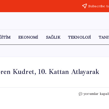
Subscribe t
ĞİTİM
EKONOMİ
SAĞLIK
TEKNOLOJİ
TANI
ren Kudret, 10. Kattan Atlayarak
Sarıyer’de
yorumlar kapal
Hastanede
Tedavi
Gören