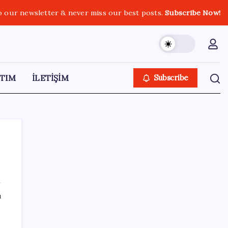
o our newsletter & never miss our best posts.
Subscribe Now!
TIM
İLETİŞİM
Subscribe
SON YAZILAR
ı
Google Maps’e büyük değişiklik: Oteli
bulacak, yemeği sipariş edecek