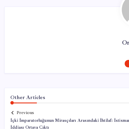
On
Other Articles
Previous
İçki İmparatorluğunun Mirasçıları Arasındaki İhtilaf: İstisma
İddiası Ortaya Çıktı