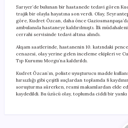
Sarıyer’de bulunan bir hastanede tedavi gören Ku
trajik bir olayla hayatına son verdi. Olay, Seyrant
göre, Kudret Özcan, daha önce Gaziosmanpaşa’da 
ambulansla hastaneye kaldırılmıştı. İlk müdahalen
cerrahi servisinde tedavi altına alındı.
Akşam saatlerinde, hastanenin 10. katındaki penc
cenazesi, olay yerine gelen inceleme ekipleri ve C
Tıp Kurumu Morgu’na kaldırıldı.
Kudret Özcan’ın, poliste uyuşturucu madde kullanı
hırsızlığı gibi çeşitli suçlardan toplamda 8 kaydının
soruşturma sürerken, resmi makamlardan elde edile
kaydedildi. Bu üzücü olay, toplumda ciddi bir yankı