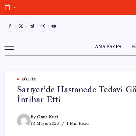
Skip
-
to
content
https://www.facebook.com/
https://twitter.com/
https://t.me/
https://www.instagram.com/
https://youtube.com/
ANA SAYFA
E
EĞITIM
Sarıyer’de Hastanede Tedavi Gö
İntihar Etti
By
Onur Kurt
18 Mayıs 2026
1 Min Read