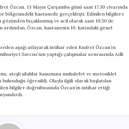
Kudret,
dret Özcan, 13 Mayıs Çarşamba günü saat 17.30 civarında
10.
epe bölgesindeki hastanede gerçekleşti. Edinilen bilgilere
Kattan
gözünden bıçaklanmış ve acil olarak saat 10.50’de
Atlayarak
in ardından, Özcan, hastanenin 10. katındaki genel
İntihar
Etti
için
ereden aşağı atlayarak intihar eden Kudret Özcan’ın
umhuriyet Savcısı’nın yaptığı çalışmalar sonrasında Adli
mı, ateşli silahlar kanununa muhalefet ve motosiklet
 bulunduğu öğrenildi. Olayla ilgili olarak başlatılan
n bilgiler doğrultusunda Özcan’ın intihar ettiği
 uyandırdı.