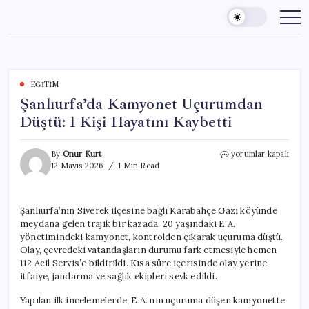
Skip
to
content
EĞITIM
Şanlıurfa’da Kamyonet Uçurumdan
Düştü: 1 Kişi Hayatını Kaybetti
Şanlıurfa’da
By
Onur Kurt
yorumlar kapalı
Kamyonet
12 Mayıs 2026
1 Min Read
Uçurumdan
Düştü:
1
Şanlıurfa’nın Siverek ilçesine bağlı Karabahçe Gazi köyünde
Kişi
meydana gelen trajik bir kazada, 20 yaşındaki E.A.
Hayatını
Kaybetti
yönetimindeki kamyonet, kontrolden çıkarak uçuruma düştü.
için
Olay, çevredeki vatandaşların durumu fark etmesiyle hemen
112 Acil Servis’e bildirildi. Kısa süre içerisinde olay yerine
itfaiye, jandarma ve sağlık ekipleri sevk edildi.
Yapılan ilk incelemelerde, E.A.’nın uçuruma düşen kamyonette