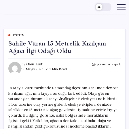
Skip
to
content
EĞITIM
Sahile Vuran 15 Metrelik Kızılçam
Ağacı İlgi Odağı Oldu
Sahile
By
Onur Kurt
yorumlar kapalı
Vuran
18 Mayıs 2026
1 Min Read
15
Metrelik
Kızılçam
18 Mayıs 2026 tarihinde Samandağ ilçesinin sahilinde dev bir
Ağacı
kızılçam ağacının kıyıya vurduğu fark edildi. Olayı gören
İlgi
Odağı
vatandaşlar, durumu Hatay Büyükşehir Belediyesi’ne bildirdi.
Oldu
İhbar üzerine olay yerine giden belediye ekipleri, denizde
için
sürüklenen 15 metrelik ağaç gövdesini iş makineleriyle kıyıya
çıkardı. Bu ilginç görüntü, sahil bölgesinde meraklıların
ilgisini çekti. Yetkililer, ağacın denizde nasıl bulunduğu ve
hangi alandan geldiği konusunda inceleme başlattıklarını