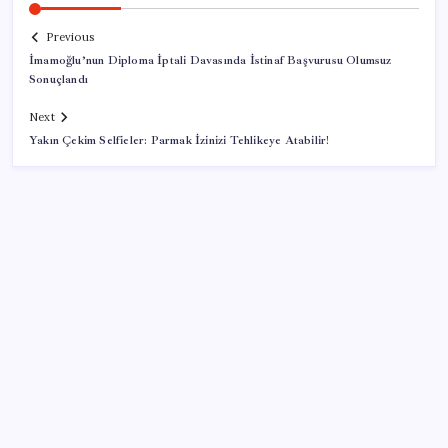
Previous
İmamoğlu’nun Diploma İptali Davasında İstinaf Başvurusu Olumsuz
Sonuçlandı
Next
Yakın Çekim Selfieler: Parmak İzinizi Tehlikeye Atabilir!
SON YAZILAR
Pixel 11 Sızıntıları: Yeni Kamera Tasarımı ve Batarya
Detayları Ortaya Çıktı