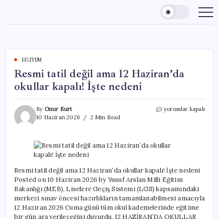
Skip
to
content
EĞITIM
Resmi tatil değil ama 12 Haziran’da
okullar kapalı! İşte nedeni
Resmi
By
Onur Kurt
yorumlar kapalı
tatil
10 Haziran 2026
2 Min Read
değil
ama
12
Haziran’da
okullar
kapalı!
Resmi tatil değil ama 12 Haziran’da okullar kapalı! İşte nedeni
İşte
Posted on 10 Haziran 2026 by Yusuf Arslan Milli Eğitim
nedeni
Bakanlığı (MEB), Liselere Geçiş Sistemi (LGS) kapsamındaki
için
merkezi sınav öncesi hazırlıkların tamamlanabilmesi amacıyla
12 Haziran 2026 Cuma günü tüm okul kademelerinde eğitime
bir gün ara verileceğini duyurdu. 12 HAZİRAN’DA OKULLAR