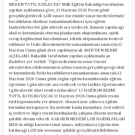
NEDEN TATİL EDİLECEK? Milli Eğitim Bakanlığı tarafından
yapılan açıklamaya göre, 13 Haziran 2026 Pazar günü
gerçekleştirilecek LGS sınavı öncesinde sınav merkezlerinde
hazırlıkların eksiksiz tamamlanabilmesi için eğitim
faaliyetlerine bir gün süreyle ara verilecek. Sınavın yapılacağı
okul ve kurumlarda oturma planlarının oluşturulması, optik
cevap kağıtlarının hazırlanması, teknik ekipmanların kontrol
edilmesi ve fiziki düzenlemelerin tamamlanması amacıyla 12
Haziran Cuma günü ders yapılmayacak. MEB’DEN RESMİ
AÇIKLAMA Bakanlık tarafından yapılan açıklamada şu
ifadelere yer verildi: “Öğrencilerimizin sınav öncesi
süreçlerden etkilenmemesi adına sınavın gerçekleşeceği okul
ve kurumlarda fiziki hazırlıkların tamamlanması amacıyla 12
Haziran 2026 Cuma günü örgün eğitim kurumlarında eğitim
öğretime 1 gün süreyle ara verilecek ve bu tarihte öğretmenler
1 gün süreyle idari izinli sayılacaktır.” 12 HAZİRAN RESMİ
TATİL SAYILMAYACAK 12 Haziran 2026 Cuma günü resmi
tatil kapsamında yer almıyor. Alınan karar yalnızca eğitim
kurumlarını kapsıyor. Bu nedenle kamu kurumları, özel sektör
iş yerleri ve diğer resmi kuruluşlarda çalışma düzeni normal
şekilde devam edecek. KARARIN NEDENİ LGS HAZIRLIKLARI
MEB’in aldığı kararın temel amacı, milyonlarca öğrencinin
katılacağı LGS’nin sorunsuz şekilde gerçekleştirilebilmesi.