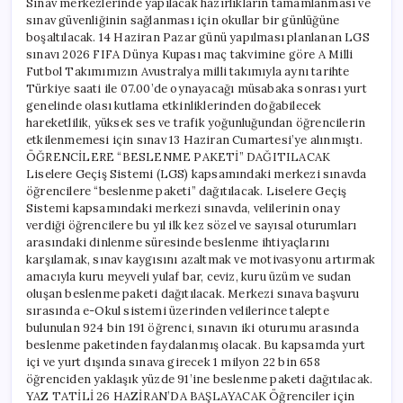
Sınav merkezlerinde yapılacak hazırlıkların tamamlanması ve
sınav güvenliğinin sağlanması için okullar bir günlüğüne
boşaltılacak. 14 Haziran Pazar günü yapılması planlanan LGS
sınavı 2026 FIFA Dünya Kupası maç takvimine göre A Milli
Futbol Takımımızın Avustralya milli takımıyla aynı tarihte
Türkiye saati ile 07.00’de oynayacağı müsabaka sonrası yurt
genelinde olası kutlama etkinliklerinden doğabilecek
hareketlilik, yüksek ses ve trafik yoğunluğundan öğrencilerin
etkilenmemesi için sınav 13 Haziran Cumartesi’ye alınmıştı.
ÖĞRENCİLERE “BESLENME PAKETİ” DAĞITILACAK
Liselere Geçiş Sistemi (LGS) kapsamındaki merkezi sınavda
öğrencilere “beslenme paketi” dağıtılacak. Liselere Geçiş
Sistemi kapsamındaki merkezi sınavda, velilerinin onay
verdiği öğrencilere bu yıl ilk kez sözel ve sayısal oturumları
arasındaki dinlenme süresinde beslenme ihtiyaçlarını
karşılamak, sınav kaygısını azaltmak ve motivasyonu artırmak
amacıyla kuru meyveli yulaf bar, ceviz, kuru üzüm ve sudan
oluşan beslenme paketi dağıtılacak. Merkezi sınava başvuru
sırasında e-Okul sistemi üzerinden velilerince talepte
bulunulan 924 bin 191 öğrenci, sınavın iki oturumu arasında
beslenme paketinden faydalanmış olacak. Bu kapsamda yurt
içi ve yurt dışında sınava girecek 1 milyon 22 bin 658
öğrenciden yaklaşık yüzde 91’ine beslenme paketi dağıtılacak.
YAZ TATİLİ 26 HAZİRAN’DA BAŞLAYACAK Öğrenciler için