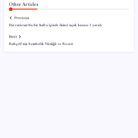
Other Articles
Previous
Hırvatistan’da bir hafta içinde ikinci uçak kazası: 1 yaralı
Next
Bahçeli’nin Sembolik Yüzüğü ve Rozeti
SON YAZILAR
10 milyarlık borç hal esnafını vurdu
Google Pixel Watch 5 Sızdırıldı: İşte Detaylar