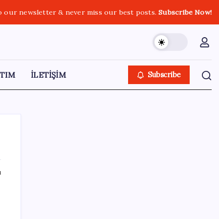
o our newsletter & never miss our best posts.
Subscribe Now!
TIM
İLETİŞİM
Subscribe
ı
SON YAZILAR
Pixel 11 Sızıntıları: Yeni Kamera Tasarımı ve
Batarya Detayları Ortaya Çıktı