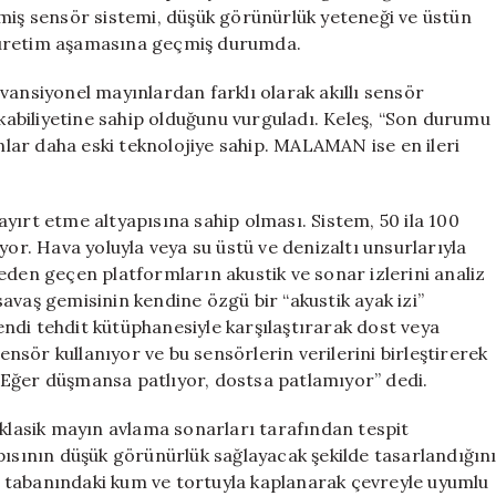
Akıllı
şmiş sensör sistemi, düşük görünürlük yeteneği ve üstün
Dip
ri üretim aşamasına geçmiş durumda.
Mayını
için
siyonel mayınlardan farklı olarak akıllı sensör
 kabiliyetine sahip olduğunu vurguladı. Keleş, “Son durumu
ar daha eski teknolojiye sahip. MALAMAN ise en ileri
yırt etme altyapısına sahip olması. Sistem, 50 ila 100
yor. Hava yoluyla veya su üstü ve denizaltı unsurlarıyla
eden geçen platformların akustik ve sonar izlerini analiz
avaş gemisinin kendine özgü bir “akustik ayak izi”
ndi tehdit kütüphanesiyle karşılaştırarak dost veya
sensör kullanıyor ve bu sensörlerin verilerini birleştirerek
 Eğer düşmansa patlıyor, dostsa patlamıyor” dedi.
 klasik mayın avlama sonarları tarafından tespit
pısının düşük görünürlük sağlayacak şekilde tasarlandığın
niz tabanındaki kum ve tortuyla kaplanarak çevreyle uyumlu