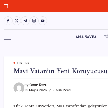
Skip
-
to
content
https://www.facebook.com/
https://twitter.com/
https://t.me/
https://www.instagram.com/
https://youtube.com/
ANA SAYFA
E
HABER
Mavi Vatan’ın Yeni Koruyucu
By
Onur Kurt
14 Mayıs 2026
2 Min Read
Türk Deniz Kuvvetleri, MKE tarafından geliştirilen