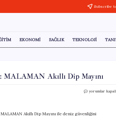
Subscribe t
ĞİTİM
EKONOMİ
SAĞLIK
TEKNOLOJİ
TANI
su: MALAMAN Akıllı Dip Mayını
Mavi
yorumlar kapal
Vatan’ın
Yeni
Koruyucusu:
MALAMAN
 MALAMAN Akıllı Dip Mayını ile deniz güvenliğini