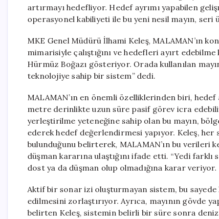
artırmayı hedefliyor. Hedef ayrımı yapabilen geli
operasyonel kabiliyeti ile bu yeni nesil mayın, se
MKE Genel Müdürü İlhami Keleş, MALAMAN’ın konvan
mimarisiyle çalıştığını ve hedefleri ayırt edebilme
Hürmüz Boğazı gösteriyor. Orada kullanılan mayınl
teknolojiye sahip bir sistem” dedi.
MALAMAN’ın en önemli özelliklerinden biri, hedef a
metre derinlikte uzun süre pasif görev icra edebili
yerleştirilme yeteneğine sahip olan bu mayın, bölg
ederek hedef değerlendirmesi yapıyor. Keleş, her s
bulunduğunu belirterek, MALAMAN’ın bu verileri ke
düşman kararına ulaştığını ifade etti. “Yedi farklı 
dost ya da düşman olup olmadığına karar veriyor.
Aktif bir sonar izi oluşturmayan sistem, bu sayede
edilmesini zorlaştırıyor. Ayrıca, mayının gövde ya
belirten Keleş, sistemin belirli bir süre sonra de