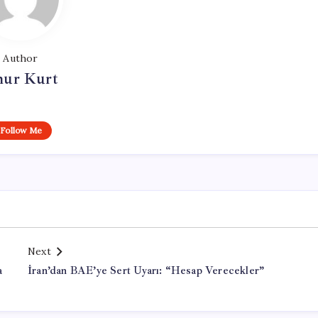
Author
ur Kurt
Follow Me
Next
a
İran’dan BAE’ye Sert Uyarı: “Hesap Verecekler”