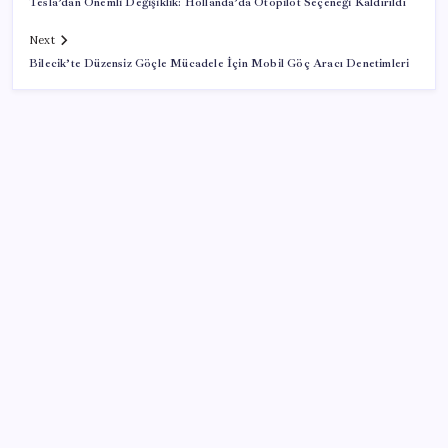
Tesla’dan Önemli Değişiklik: Hollanda’da Otopilot Seçeneği Kaldırıldı
Next
Bilecik’te Düzensiz Göçle Mücadele İçin Mobil Göç Aracı Denetimleri
SON YAZILAR
10 milyarlık borç hal esnafını vurdu
Google Pixel Watch 5 Sızdırıldı: İşte Detaylar
Telif baskısı sonuç verdi: Suno şarkılarına dijital imza
geliyor
BDDK’den yatırım araçlarına yeni çerçeve: Bireysel