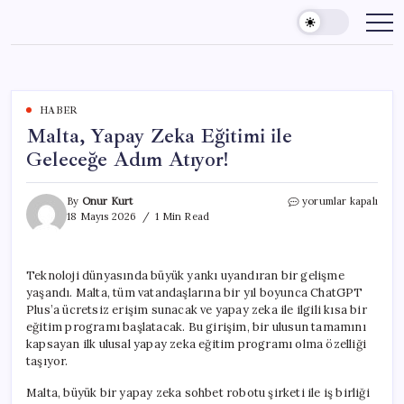
Skip
to
content
HABER
Malta, Yapay Zeka Eğitimi ile
Geleceğe Adım Atıyor!
Malta,
By
Onur Kurt
yorumlar kapalı
Yapay
18 Mayıs 2026
1 Min Read
Zeka
Eğitimi
ile
Teknoloji dünyasında büyük yankı uyandıran bir gelişme
Geleceğe
yaşandı. Malta, tüm vatandaşlarına bir yıl boyunca ChatGPT
Adım
Atıyor!
Plus’a ücretsiz erişim sunacak ve yapay zeka ile ilgili kısa bir
için
eğitim programı başlatacak. Bu girişim, bir ulusun tamamını
kapsayan ilk ulusal yapay zeka eğitim programı olma özelliği
taşıyor.
Malta, büyük bir yapay zeka sohbet robotu şirketi ile iş birliği