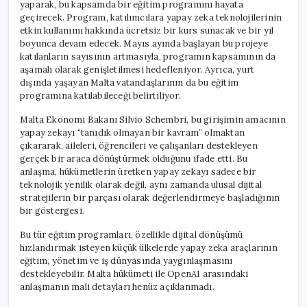
yaparak, bu kapsamda bir eğitim programını hayata
geçirecek. Program, katılımcılara yapay zeka teknolojilerinin
etkin kullanımı hakkında ücretsiz bir kurs sunacak ve bir yıl
boyunca devam edecek. Mayıs ayında başlayan bu projeye
katılanların sayısının artmasıyla, programın kapsamının da
aşamalı olarak genişletilmesi hedefleniyor. Ayrıca, yurt
dışında yaşayan Malta vatandaşlarının da bu eğitim
programına katılabileceği belirtiliyor.
Malta Ekonomi Bakanı Silvio Schembri, bu girişimin amacının
yapay zekayı “tanıdık olmayan bir kavram” olmaktan
çıkararak, aileleri, öğrencileri ve çalışanları destekleyen
gerçek bir araca dönüştürmek olduğunu ifade etti. Bu
anlaşma, hükümetlerin üretken yapay zekayı sadece bir
teknolojik yenilik olarak değil, aynı zamanda ulusal dijital
stratejilerin bir parçası olarak değerlendirmeye başladığının
bir göstergesi.
Bu tür eğitim programları, özellikle dijital dönüşümü
hızlandırmak isteyen küçük ülkelerde yapay zeka araçlarının
eğitim, yönetim ve iş dünyasında yaygınlaşmasını
destekleyebilir. Malta hükümeti ile OpenAI arasındaki
anlaşmanın mali detayları henüz açıklanmadı.