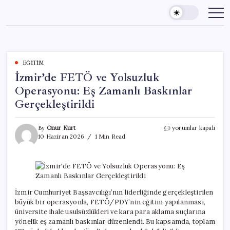
Skip
to
content
EĞITIM
İzmir’de FETÖ ve Yolsuzluk
Operasyonu: Eş Zamanlı Baskınlar
Gerçekleştirildi
İzmir’de
By
Onur Kurt
yorumlar kapalı
FETÖ
10 Haziran 2026
1 Min Read
ve
Yolsuzluk
Operasyonu:
Eş
Zamanlı
Baskınlar
İzmir Cumhuriyet Başsavcılığı’nın liderliğinde gerçekleştirilen
Gerçekleştirildi
büyük bir operasyonla, FETÖ/PDY’nin eğitim yapılanması,
için
üniversite ihale usulsüzlükleri ve kara para aklama suçlarına
yönelik eş zamanlı baskınlar düzenlendi. Bu kapsamda, toplam