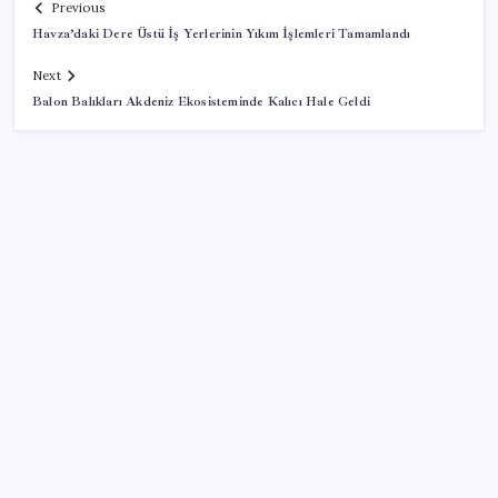
Previous
Havza’daki Dere Üstü İş Yerlerinin Yıkım İşlemleri Tamamlandı
Next
Balon Balıkları Akdeniz Ekosisteminde Kalıcı Hale Geldi
SON YAZILAR
10 milyarlık borç hal esnafını vurdu
Google Pixel Watch 5 Sızdırıldı: İşte Detaylar
Telif baskısı sonuç verdi: Suno şarkılarına dijital imza
geliyor