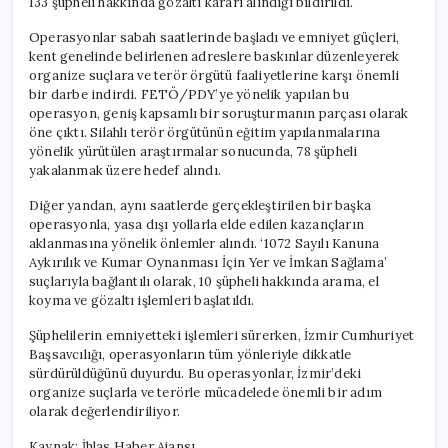
133 şüpheli hakkında gözaltı kararı alındığı bildirildi.
Operasyonlar sabah saatlerinde başladı ve emniyet güçleri,
kent genelinde belirlenen adreslere baskınlar düzenleyerek
organize suçlara ve terör örgütü faaliyetlerine karşı önemli
bir darbe indirdi. FETÖ/PDY’ye yönelik yapılan bu
operasyon, geniş kapsamlı bir soruşturmanın parçası olarak
öne çıktı. Silahlı terör örgütünün eğitim yapılanmalarına
yönelik yürütülen araştırmalar sonucunda, 78 şüpheli
yakalanmak üzere hedef alındı.
Diğer yandan, aynı saatlerde gerçekleştirilen bir başka
operasyonla, yasa dışı yollarla elde edilen kazançların
aklanmasına yönelik önlemler alındı. ‘1072 Sayılı Kanuna
Aykırılık ve Kumar Oynanması İçin Yer ve İmkan Sağlama’
suçlarıyla bağlantılı olarak, 10 şüpheli hakkında arama, el
koyma ve gözaltı işlemleri başlatıldı.
Şüphelilerin emniyetteki işlemleri sürerken, İzmir Cumhuriyet
Başsavcılığı, operasyonların tüm yönleriyle dikkatle
sürdürüldüğünü duyurdu. Bu operasyonlar, İzmir’deki
organize suçlarla ve terörle mücadelede önemli bir adım
olarak değerlendiriliyor.
Kaynak: İhlas Haber Ajansı