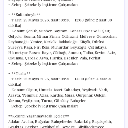
– Sebep: Şebeke İyileştirme Çalışmaları
– **Sultanbeyli:**
– Tarih: 25 Mayıs 2026, Saat: 09:30 – 12:00 (Süre: 2 saat 30
dakika)
– Konum: Şenlik, Minber, Bayram, Konarı, Spor Yolu, Şair,
Gülyolu, Bosna, Mimar Sinan, Gülhatmi, Müfreze, Günebakan,
Reyhanoğlu, Yenice, Kerkük, Bakkaloğlu, Küçük, Dürüst,
Süreyya Paşa, Piri Reis, Mühürdar, Beyazgül, Çetinkaya,
Hikmetyar, Basra, Bayır, Gülbağı, Ammar, Talha, Sevim, Aziz,
Okumuş, Çardak, Asya, Harika, Esenler, Pala, Ferhat
– Sebep: Şebeke İyileştirme Çalışmaları
– **Tuzla:**
– Tarih: 25 Mayıs 2026, Saat: 09:30 – 14:00 (Süre: 4 saat 30
dakika)
– Konum: Olgun, Umutlu, İzzet Kabadayı, Yeşilvadi, Vadi,
Arasta, Temmuz, Atlas, Kardeş, Musa, Gürpınar, Gülçin,
Yazma, Yeşilpınar, Turna, Gönülay, Bahçeler
– Sebep: Şebeke İyileştirme Çalışmaları
**Kesinti Yaşanmayacak İlçeler:**
Adalar, Avcılar, Bağcılar, Bahçelievler, Bakırköy, Başakşehir,
Beşiktaş, Beykoz, Beylikdüzü, Beyoğlu, Büyükçekmece,