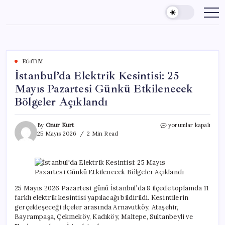
Skip
to
content
EĞITIM
İstanbul’da Elektrik Kesintisi: 25
Mayıs Pazartesi Günkü Etkilenecek
Bölgeler Açıklandı
İstanbul’da
By
Onur Kurt
yorumlar kapalı
Elektrik
25 Mayıs 2026
2 Min Read
Kesintisi:
25
Mayıs
Pazartesi
Günkü
Etkilenecek
25 Mayıs 2026 Pazartesi günü İstanbul’da 8 ilçede toplamda 11
Bölgeler
farklı elektrik kesintisi yapılacağı bildirildi. Kesintilerin
Açıklandı
gerçekleşeceği ilçeler arasında Arnavutköy, Ataşehir,
için
Bayrampaşa, Çekmeköy, Kadıköy, Maltepe, Sultanbeyli ve