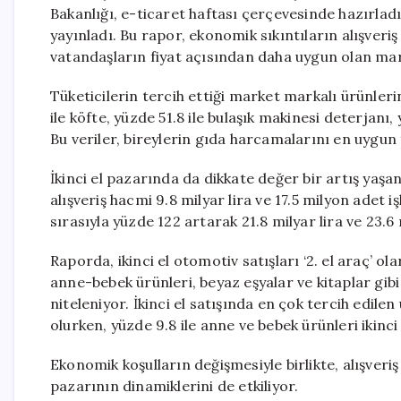
Bakanlığı, e-ticaret haftası çerçevesinde hazırla
yayınladı. Bu rapor, ekonomik sıkıntıların alışveriş
vatandaşların fiyat açısından daha uygun olan mar
Tüketicilerin tercih ettiği market markalı ürünleri
ile köfte, yüzde 51.8 ile bulaşık makinesi deterjanı, 
Bu veriler, bireylerin gıda harcamalarını en uygu
İkinci el pazarında da dikkate değer bir artış yaşa
alışveriş hacmi 9.8 milyar lira ve 17.5 milyon adet 
sırasıyla yüzde 122 artarak 21.8 milyar lira ve 23.6
Raporda, ikinci el otomotiv satışları ‘2. el araç’ o
anne-bebek ürünleri, beyaz eşyalar ve kitaplar gibi 
niteleniyor. İkinci el satışında en çok tercih edile
olurken, yüzde 9.8 ile anne ve bebek ürünleri ikinci 
Ekonomik koşulların değişmesiyle birlikte, alışveriş 
pazarının dinamiklerini de etkiliyor.