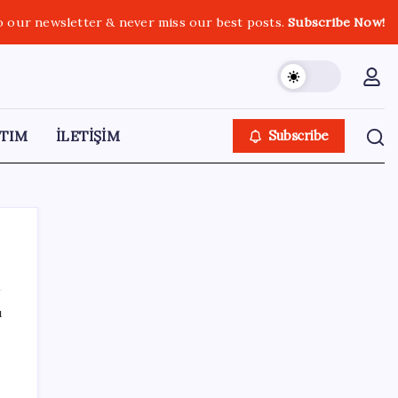
o our newsletter & never miss our best posts.
Subscribe Now!
TIM
İLETİŞİM
Subscribe
ı
SON YAZILAR
Pixel 11 Sızıntıları: Yeni Kamera Tasarımı ve
Batarya Detayları Ortaya Çıktı