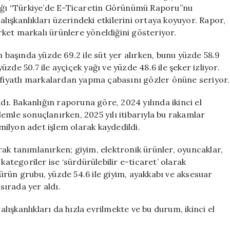
Artış:
dığı “Türkiye’de E-Ticaretin Görünümü Raporu”nu
Ucuz
 alışkanlıkları üzerindeki etkilerini ortaya koyuyor. Rapor,
Gıdaya
ket markalı ürünlere yöneldiğini gösteriyor.
Yoğun
Talep
n başında yüzde 69.2 ile süt yer alırken, bunu yüzde 58.9
için
yüzde 50.7 ile ayçiçek yağı ve yüzde 48.6 ile şeker izliyor.
n fiyatlı markalardan yapma çabasını gözler önüne seriyor.
ndı. Bakanlığın raporuna göre, 2024 yılında ikinci el
işlemle sonuçlanırken, 2025 yılı itibarıyla bu rakamlar
 milyon adet işlem olarak kaydedildi.
larak tanımlanırken; giyim, elektronik ürünler, oyuncaklar,
kategoriler ise ‘sürdürülebilir e-ticaret’ olarak
n ürün grubu, yüzde 54.6 ile giyim, ayakkabı ve aksesuar
sırada yer aldı.
alışkanlıkları da hızla evrilmekte ve bu durum, ikinci el