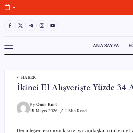
Skip
-
to
content
https://www.facebook.com/
https://twitter.com/
https://t.me/
https://www.instagram.com/
https://youtube.com/
ANA SAYFA
E
HABER
İkinci El Alışverişte Yüzde 34
By
Onur Kurt
15 Mayıs 2026
1 Min Read
Derinleşen ekonomik kriz, vatandaşların internet al