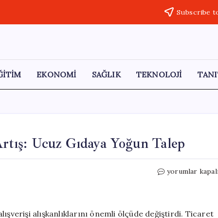
Subscribe t
ĞİTİM
EKONOMİ
SAĞLIK
TEKNOLOJİ
TANI
 Artış: Ucuz Gıdaya Yoğun Talep
İkinci
yorumlar kapal
El
Alışverişte
Yüzde
34
ışverişi alışkanlıklarını önemli ölçüde değiştirdi. Ticaret