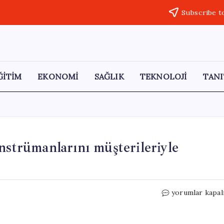
Subscribe t
ĞİTİM
EKONOMİ
SAĞLIK
TEKNOLOJİ
TANI
nstrümanlarını müşterileriyle
Genç
yorumlar kapal
bağlama
ustası
el