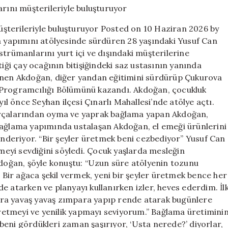
yapımı
enstrümanların
şterileriyle buluşturuyor Posted on 10 Haziran 2026 by
müşterileriyle
ma yapımını atölyesinde sürdüren 28 yaşındaki Yusuf Can
buluşturuyor
strümanlarını yurt içi ve dışındaki müşterilerine
için
tiği çay ocağının bitişiğindeki saz ustasının yanında
renen Akdoğan, diğer yandan eğitimini sürdürüp Çukurova
 Programcılığı Bölümünü kazandı. Akdoğan, çocukluk
yıl önce Seyhan ilçesi Çınarlı Mahallesi’nde atölye açtı.
parçalarından oyma ve yaprak bağlama yapan Akdoğan,
bağlama yapımında ustalaşan Akdoğan, el emeği ürünlerini
gönderiyor. “Bir şeyler üretmek beni cezbediyor” Yusuf Can
eyi sevdiğini söyledi. Çocuk yaşlarda mesleğin
kdoğan, şöyle konuştu: “Uzun süre atölyenin tozunu
. Bir ağaca şekil vermek, yeni bir şeyler üretmek bence her
e atarken ve planyayı kullanırken izler, heves ederdim. İl
nra yavaş yavaş zımpara yapıp rende atarak bugünlere
 üretmeyi ve yenilik yapmayı seviyorum.” Bağlama üretimini
eni gördükleri zaman şaşırıyor, ‘Usta nerede?’ diyorlar,