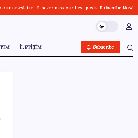
o our newsletter & never miss our best posts.
Subscribe Now!
TIM
İLETİŞİM
Subscribe
SON YAZILAR
ı
Katlanabilir telefonda incelik yarışı kızıştı:
HONOR Magic V6 Türkiye’de