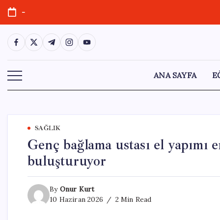
Skip
-
to
content
https://www.facebook.com/
https://twitter.com/
https://t.me/
https://www.instagram.com/
https://youtube.com/
ANA SAYFA
E
SAĞLIK
Genç bağlama ustası el yapımı e
buluşturuyor
By
Onur Kurt
10 Haziran 2026
2 Min Read