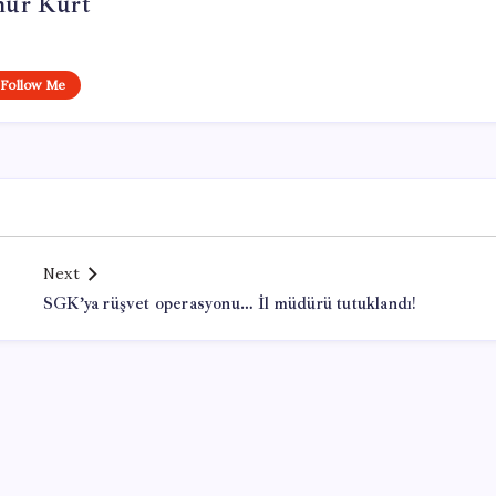
ur Kurt
Follow Me
Next
SGK’ya rüşvet operasyonu… İl müdürü tutuklandı!
Office Lisans Satın Al