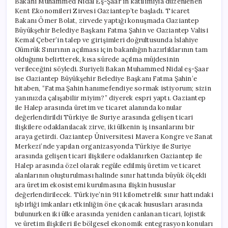
Bakanı Muhammed Nidal Eş-Şaar’ın katılımıyla düzenlenen
Kent Ekonomileri Zirvesi Gaziantep’te başladı. Ticaret
Bakanı Ömer Bolat, zirvede yaptığı konuşmada Gaziantep
Büyükşehir Belediye Başkanı Fatma Şahin ve Gaziantep Valisi
Kemal Çeber’in talep ve girişimleri doğrultusunda İslahiye
Gümrük Sınırının açılması için bakanlığın hazırlıklarının tam
olduğunu belirtterek, kısa sürede açılma müjdesinin
verileceğini söyledi. Suriyeli Bakan Muhammed Nidal eş-Şaar
ise Gaziantep Büyükşehir Belediye Başkanı Fatma Şahin’e
hitaben, “Fatma Şahin hanımefendiye sormak istiyorum; sizin
yanınızda çalışabilir miyim?” diyerek espri yaptı. Gaziantep
ile Halep arasında üretim ve ticaret alanında konular
değerlendirildi Türkiye ile Suriye arasında gelişen ticari
ilişkilere odaklanılacak zirve, iki ülkenin iş insanlarını bir
araya getirdi. Gaziantep Üniversitesi Mavera Kongre ve Sanat
Merkezi’nde yapılan organizasyonda Türkiye ile Suriye
arasında gelişen ticari ilişkilere odaklanırken Gaziantep ile
Halep arasında özel olarak regüle edilmiş üretim ve ticaret
alanlarının oluşturulması halinde sınır hattında büyük ölçekli
ara üretim ekosistemi kurulmasına ilişkin hususlar
değerlendirilecek. Türkiye’nin 911 kilometrelik sınır hattındaki
işbirliği imkanları etkinliğin öne çıkacak hususları arasında
bulunurken iki ülke arasında yeniden canlanan ticari, lojistik
ve üretim ilişkileri ile bölgesel ekonomik entegrasyon konuları