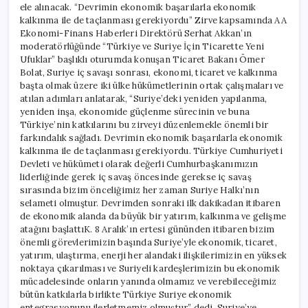
ele alınacak. “Devrimin ekonomik başarılarla ekonomik
kalkınma ile de taçlanması gerekiyordu” Zirve kapsamında AA
Ekonomi-Finans Haberleri Direktörü Serhat Akkan’ın
moderatörlüğünde “Türkiye ve Suriye İçin Ticarette Yeni
Ufuklar” başlıklı oturumda konuşan Ticaret Bakanı Ömer
Bolat, Suriye iç savaşı sonrası, ekonomi, ticaret ve kalkınma
başta olmak üzere iki ülke hükümetlerinin ortak çalışmaları ve
atılan adımları anlatarak, “Suriye’deki yeniden yapılanma,
yeniden inşa, ekonomide güçlenme sürecinin ve buna
Türkiye’nin katkılarını bu zirveyi düzenlemekle önemli bir
farkındalık sağladı. Devrimin ekonomik başarılarla ekonomik
kalkınma ile de taçlanması gerekiyordu. Türkiye Cumhuriyeti
Devleti ve hükümeti olarak değerli Cumhurbaşkanımızın
liderliğinde gerek iç savaş öncesinde gerekse iç savaş
sırasında bizim önceliğimiz her zaman Suriye Halkı’nın
selameti olmuştur. Devrimden sonraki ilk dakikadan itibaren
de ekonomik alanda da büyük bir yatırım, kalkınma ve gelişme
atağını başlattıK. 8 Aralık’ın ertesi gününden itibaren bizim
önemli görevlerimizin başında Suriye’yle ekonomik, ticaret,
yatırım, ulaştırma, enerji her alandaki ilişkilerimizin en yüksek
noktaya çıkarılması ve Suriyeli kardeşlerimizin bu ekonomik
mücadelesinde onların yanında olmamız ve verebileceğimiz
bütün katkılarla birlikte Türkiye Suriye ekonomik
entegrasyonunu ilerletmemiz olmuştur” dedi. Suriye’ye