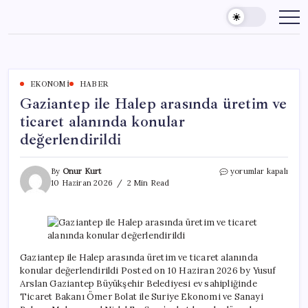
Skip
to
content
EKONOMI
HABER
Gaziantep ile Halep arasında üretim ve
ticaret alanında konular
değerlendirildi
Gaziantep
By
Onur Kurt
yorumlar kapalı
ile
10 Haziran 2026
2 Min Read
Halep
arasında
üretim
ve
ticaret
alanında
Gaziantep ile Halep arasında üretim ve ticaret alanında
konular
konular değerlendirildi Posted on 10 Haziran 2026 by Yusuf
değerlendirildi
Arslan Gaziantep Büyükşehir Belediyesi ev sahipliğinde
için
Ticaret Bakanı Ömer Bolat ile Suriye Ekonomi ve Sanayi