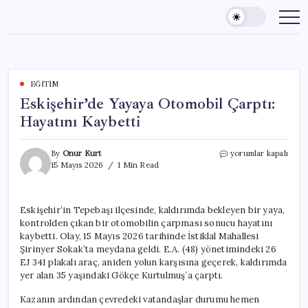
Skip
to
content
EĞITIM
Eskişehir’de Yayaya Otomobil Çarptı:
Hayatını Kaybetti
Eskişehir’de
By
Onur Kurt
yorumlar kapalı
Yayaya
15 Mayıs 2026
1 Min Read
Otomobil
Çarptı:
Hayatını
Eskişehir’in Tepebaşı ilçesinde, kaldırımda bekleyen bir yaya,
Kaybetti
kontrolden çıkan bir otomobilin çarpması sonucu hayatını
için
kaybetti. Olay, 15 Mayıs 2026 tarihinde İstiklal Mahallesi
Şirinyer Sokak’ta meydana geldi. E.A. (48) yönetimindeki 26
EJ 341 plakalı araç, aniden yolun karşısına geçerek, kaldırımda
yer alan 35 yaşındaki Gökçe Kurtulmuş’a çarptı.
Kazanın ardından çevredeki vatandaşlar durumu hemen