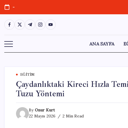
Skip
-
to
content
https://www.facebook.com/
https://twitter.com/
https://t.me/
https://www.instagram.com/
https://youtube.com/
ANA SAYFA
E
EĞITIM
Çaydanlıktaki Kireci Hızla Tem
Tuzu Yöntemi
By
Onur Kurt
22 Mayıs 2026
2 Min Read