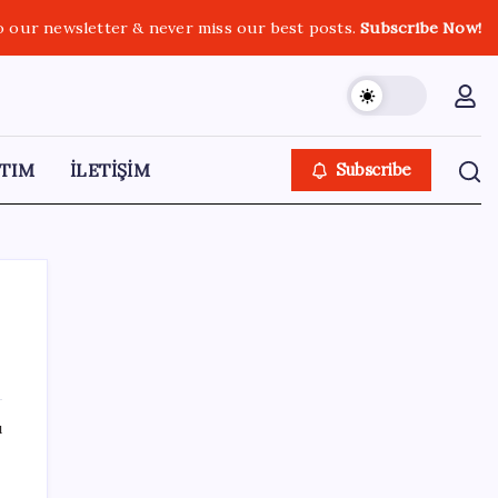
o our newsletter & never miss our best posts.
Subscribe Now!
TIM
İLETİŞİM
Subscribe
SON YAZILAR
ı
Pixel 11 Sızıntıları: Yeni Kamera Tasarımı ve
Batarya Detayları Ortaya Çıktı