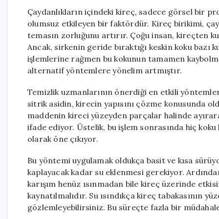
Çaydanlıkların içindeki kireç, sadece görsel bir pr
olumsuz etkileyen bir faktördür. Kireç birikimi, 
temasın zorluğunu artırır. Çoğu insan, kireçten kur
Ancak, sirkenin geride bıraktığı keskin koku bazı kul
işlemlerine rağmen bu kokunun tamamen kaybolmadı
alternatif yöntemlere yönelim artmıştır.
Temizlik uzmanlarının önerdiği en etkili yöntemle
sitrik asidin, kirecin yapısını çözme konusunda old
maddenin kireci yüzeyden parçalar halinde ayırarak
ifade ediyor. Üstelik, bu işlem sonrasında hiç kok
olarak öne çıkıyor.
Bu yöntemi uygulamak oldukça basit ve kısa sürüyor
kaplayacak kadar su eklenmesi gerekiyor. Ardından, 
karışım henüz ısınmadan bile kireç üzerinde etkis
kaynatılmalıdır. Su ısındıkça kireç tabakasının yü
gözlemleyebilirsiniz. Bu süreçte fazla bir müdahal