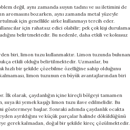
Sirke
oblem değil, aynı zamanda suyun tadını ve ısı iletimini de
Alternatifi:
çayın aromasını bozarken, aynı zamanda metal yüzeyle
Limon
tulmak için genellikle sirke kullanmayı tercih eder.
Tuzu
lanıcılar için rahatsız edici olabilir; pek çok kişi durulama
Yöntemi
ğını belirtmektedir. Bu nedenle, daha etkili ve kokusuz
için
rden biri, limon tuzu kullanmaktır. Limon tuzunda buluna
ukça etkili olduğu belirtilmektedir. Uzmanlar, bu
 hızlı bir şekilde çözebilme özelliğine sahip olduğunu
u kalmaması, limon tuzunun en büyük avantajlarından biri
. İlk olarak, çaydanlığın içine kireçli bölgeyi tamamen
suya iki yemek kaşığı limon tuzu ilave edilmelidir. Bu
ini göstermeye başlar. Sonraki adımda çaydanlık ocakta
zeyden ayrıldığını ve küçük parçalar halinde döküldüğünü
eye gerek kalmadan, doğal bir şekilde kireç çözülmektedir.