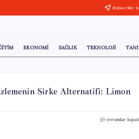
Subscribe t
ĞİTİM
EKONOMİ
SAĞLIK
TEKNOLOJİ
TANI
izlemenin Sirke Alternatifi: Limon
Çaydanlıktaki
yorumlar kapal
Kireci
Hızla
Temizlemenin