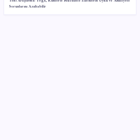
Yeni Araştırma: Yoga, Kanserle Mücadele Edenlerin Uyku ve Anksiyete
Sorunlarını Azaltabilir
SON YAZILAR
Google Maps’e büyük değişiklik: Oteli bulacak, yemeği
sipariş edecek
ING’den dolar/TL tahmini
Ömer Günel’in avukatlarından suç duyurusu:
‘Soruşturmanın gizliliği ihlal edildi’
Katlanabilir telefonda incelik yarışı kızıştı: HONOR
Magic V6 Türkiye’de