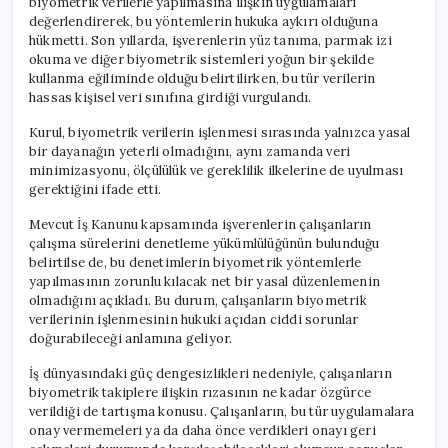
biyometrik verilerle yapılmasına ilişkin uygulamaları
değerlendirerek, bu yöntemlerin hukuka aykırı olduğuna
hükmetti. Son yıllarda, işverenlerin yüz tanıma, parmak izi
okuma ve diğer biyometrik sistemleri yoğun bir şekilde
kullanma eğiliminde olduğu belirtilirken, bu tür verilerin
hassas kişisel veri sınıfına girdiği vurgulandı.
Kurul, biyometrik verilerin işlenmesi sırasında yalnızca yasal
bir dayanağın yeterli olmadığını, aynı zamanda veri
minimizasyonu, ölçülülük ve gereklilik ilkelerine de uyulması
gerektiğini ifade etti.
Mevcut İş Kanunu kapsamında işverenlerin çalışanların
çalışma sürelerini denetleme yükümlülüğünün bulunduğu
belirtilse de, bu denetimlerin biyometrik yöntemlerle
yapılmasının zorunlu kılacak net bir yasal düzenlemenin
olmadığını açıkladı. Bu durum, çalışanların biyometrik
verilerinin işlenmesinin hukuki açıdan ciddi sorunlar
doğurabileceği anlamına geliyor.
İş dünyasındaki güç dengesizlikleri nedeniyle, çalışanların
biyometrik takiplere ilişkin rızasının ne kadar özgürce
verildiği de tartışma konusu. Çalışanların, bu tür uygulamalara
onay vermemeleri ya da daha önce verdikleri onayı geri