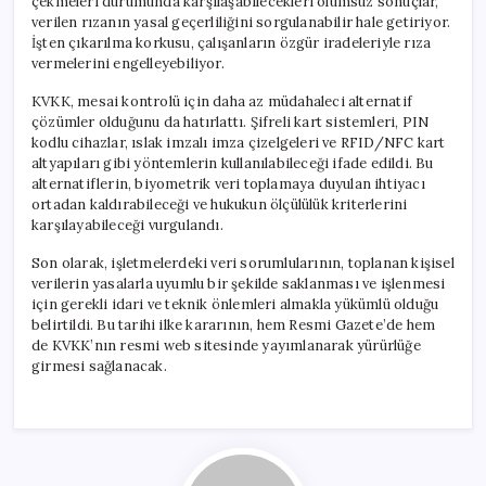
çekmeleri durumunda karşılaşabilecekleri olumsuz sonuçlar,
verilen rızanın yasal geçerliliğini sorgulanabilir hale getiriyor.
İşten çıkarılma korkusu, çalışanların özgür iradeleriyle rıza
vermelerini engelleyebiliyor.
KVKK, mesai kontrolü için daha az müdahaleci alternatif
çözümler olduğunu da hatırlattı. Şifreli kart sistemleri, PIN
kodlu cihazlar, ıslak imzalı imza çizelgeleri ve RFID/NFC kart
altyapıları gibi yöntemlerin kullanılabileceği ifade edildi. Bu
alternatiflerin, biyometrik veri toplamaya duyulan ihtiyacı
ortadan kaldırabileceği ve hukukun ölçülülük kriterlerini
karşılayabileceği vurgulandı.
Son olarak, işletmelerdeki veri sorumlularının, toplanan kişisel
verilerin yasalarla uyumlu bir şekilde saklanması ve işlenmesi
için gerekli idari ve teknik önlemleri almakla yükümlü olduğu
belirtildi. Bu tarihi ilke kararının, hem Resmi Gazete’de hem
de KVKK’nın resmi web sitesinde yayımlanarak yürürlüğe
girmesi sağlanacak.