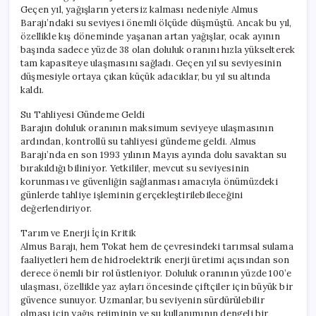
Planları
Geçen yıl, yağışların yetersiz kalması nedeniyle Almus
Gündemde
Barajı’ndaki su seviyesi önemli ölçüde düşmüştü. Ancak bu yıl,
için
özellikle kış döneminde yaşanan artan yağışlar, ocak ayının
başında sadece yüzde 38 olan doluluk oranını hızla yükselterek
tam kapasiteye ulaşmasını sağladı. Geçen yıl su seviyesinin
düşmesiyle ortaya çıkan küçük adacıklar, bu yıl su altında
kaldı.
Su Tahliyesi Gündeme Geldi
Barajın doluluk oranının maksimum seviyeye ulaşmasının
ardından, kontrollü su tahliyesi gündeme geldi. Almus
Barajı’nda en son 1993 yılının Mayıs ayında dolu savaktan su
bırakıldığı biliniyor. Yetkililer, mevcut su seviyesinin
korunması ve güvenliğin sağlanması amacıyla önümüzdeki
günlerde tahliye işleminin gerçekleştirilebileceğini
değerlendiriyor.
Tarım ve Enerji İçin Kritik
Almus Barajı, hem Tokat hem de çevresindeki tarımsal sulama
faaliyetleri hem de hidroelektrik enerji üretimi açısından son
derece önemli bir rol üstleniyor. Doluluk oranının yüzde 100’e
ulaşması, özellikle yaz ayları öncesinde çiftçiler için büyük bir
güvence sunuyor. Uzmanlar, bu seviyenin sürdürülebilir
olması için yağış rejiminin ve su kullanımının dengeli bir