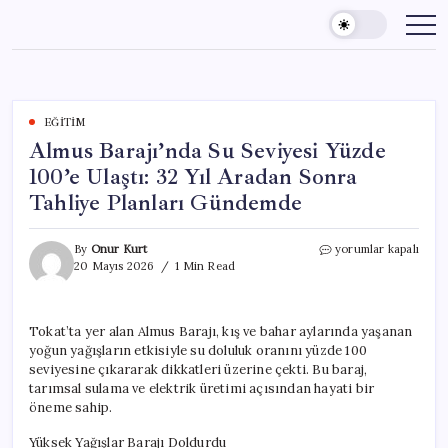
Skip
to
content
EĞITIM
Almus Barajı’nda Su Seviyesi Yüzde
100’e Ulaştı: 32 Yıl Aradan Sonra
Tahliye Planları Gündemde
Almus
By
Onur Kurt
yorumlar kapalı
Barajı’nda
20 Mayıs 2026
1 Min Read
Su
Seviyesi
Yüzde
Tokat’ta yer alan Almus Barajı, kış ve bahar aylarında yaşanan
100’e
yoğun yağışların etkisiyle su doluluk oranını yüzde 100
Ulaştı:
32
seviyesine çıkararak dikkatleri üzerine çekti. Bu baraj,
Yıl
tarımsal sulama ve elektrik üretimi açısından hayati bir
Aradan
öneme sahip.
Sonra
Tahliye
Yüksek Yağışlar Barajı Doldurdu