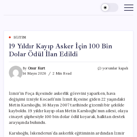
Skip
to
content
EĞITIM
19 Yıldır Kayıp Asker İçin 100 Bin
Dolar Ödül İlan Edildi
19
By
Onur Kurt
yorumlar kapalı
Yıldır
14 Mayıs 2026
2 Min Read
Kayıp
Asker
İçin
İzmir’in Foça ilçesinde askerlik görevini yaparken, hava
100
değişimi izniyle Kocaeli’nin İzmit ilçesine giden 22 yaşındaki
Bin
Dolar
Metin Karslıoğlu, 16 Mayıs 2007 tarihinde gizemli bir şekilde
Ödül
kayboldu. 19 yıldır kayıp olan Metin Karslıoğlu’nun ailesi, olaya
İlan
cinayet şüphesiyle 100 bin dolar ödül koyarak, halktan destek
Edildi
arayışında bulundu.
için
Karslıoğlu, İskenderun’da askerlik eğitiminin ardından İzmir