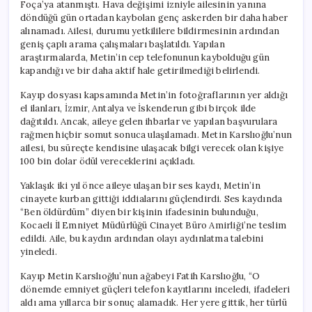
Foça’ya atanmıştı. Hava değişimi izniyle ailesinin yanına
döndüğü gün ortadan kaybolan genç askerden bir daha haber
alınamadı. Ailesi, durumu yetkililere bildirmesinin ardından
geniş çaplı arama çalışmaları başlatıldı. Yapılan
araştırmalarda, Metin’in cep telefonunun kaybolduğu gün
kapandığı ve bir daha aktif hale getirilmediği belirlendi.
Kayıp dosyası kapsamında Metin’in fotoğraflarının yer aldığı
el ilanları, İzmir, Antalya ve İskenderun gibi birçok ilde
dağıtıldı. Ancak, aileye gelen ihbarlar ve yapılan başvurulara
rağmen hiçbir somut sonuca ulaşılamadı. Metin Karslıoğlu’nun
ailesi, bu süreçte kendisine ulaşacak bilgi verecek olan kişiye
100 bin dolar ödül vereceklerini açıkladı.
Yaklaşık iki yıl önce aileye ulaşan bir ses kaydı, Metin’in
cinayete kurban gittiği iddialarını güçlendirdi. Ses kaydında
“Ben öldürdüm” diyen bir kişinin ifadesinin bulunduğu,
Kocaeli İl Emniyet Müdürlüğü Cinayet Büro Amirliği’ne teslim
edildi. Aile, bu kaydın ardından olayı aydınlatma talebini
yineledi.
Kayıp Metin Karslıoğlu’nun ağabeyi Fatih Karslıoğlu, “O
dönemde emniyet güçleri telefon kayıtlarını inceledi, ifadeleri
aldı ama yıllarca bir sonuç alamadık. Her yere gittik, her türlü