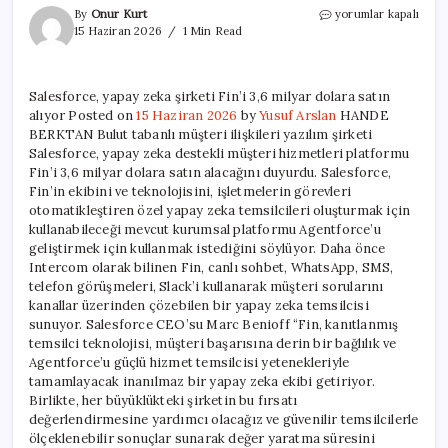
Salesforce,
By
Onur Kurt
yorumlar kapalı
yapay
15 Haziran 2026
1 Min Read
zeka
şirketi
Fin’i
Salesforce, yapay zeka şirketi Fin’i 3,6 milyar dolara satın
3,6
alıyor Posted on
15 Haziran 2026
by
Yusuf Arslan
HANDE
milyar
dolara
BERKTAN Bulut tabanlı müşteri ilişkileri yazılım şirketi
satın
Salesforce, yapay zeka destekli müşteri hizmetleri platformu
alıyor
Fin’i 3,6 milyar dolara satın alacağını duyurdu. Salesforce,
için
Fin’in ekibini ve teknolojisini, işletmelerin görevleri
otomatikleştiren özel yapay zeka temsilcileri oluşturmak için
kullanabileceği mevcut kurumsal platformu Agentforce’u
geliştirmek için kullanmak istediğini söylüyor. Daha önce
Intercom olarak bilinen Fin, canlı sohbet, WhatsApp, SMS,
telefon görüşmeleri, Slack’i kullanarak müşteri sorularını
kanallar üzerinden çözebilen bir yapay zeka temsilcisi
sunuyor. Salesforce CEO’su Marc Benioff “Fin, kanıtlanmış
temsilci teknolojisi, müşteri başarısına derin bir bağlılık ve
Agentforce’u güçlü hizmet temsilcisi yetenekleriyle
tamamlayacak inanılmaz bir yapay zeka ekibi getiriyor.
Birlikte, her büyüklükteki şirketin bu fırsatı
değerlendirmesine yardımcı olacağız ve güvenilir temsilcilerle
ölçeklenebilir sonuçlar sunarak değer yaratma süresini