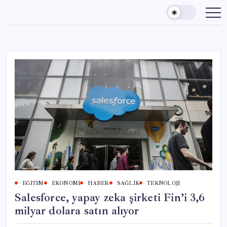
Skip
to
content
EĞITIM
EKONOMI
HABER
SAĞLIK
TEKNOLOJI
Salesforce, yapay zeka şirketi Fin’i 3,6
milyar dolara satın alıyor